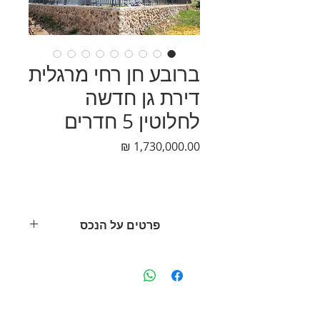
ברובע חן רחי מרגלית
דירת גן חדשה
לחלוטין 5 חדרים
מחיר
פרטים על הנכס
בשכ' ברובע ן חן בקצרין רחוב מרגלית
דירת גן
5 חדרים
ממ"ד
יחידת הורים
דף הבית
|
פרויקטים
|
נכסים למכירה
|
נכסים להשכרה
|
אודות