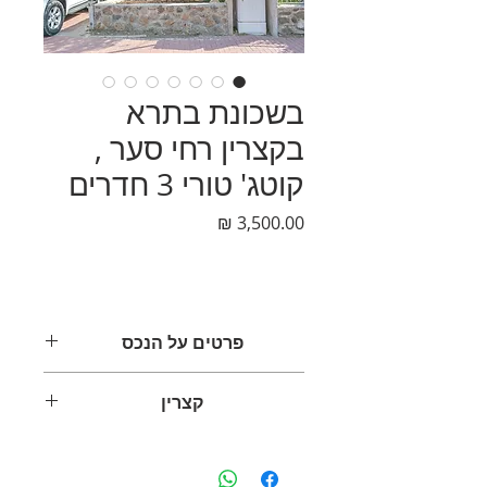
בשכונת בתרא
בקצרין רחי סער ,
קוטג' טורי 3 חדרים
מחיר
פרטים על הנכס
בשכונת בתרא רח' סער קוטג טורי צמוד
קצרין
קרקע
✔ 3 חדרים
✔ משופץ
רמת הגולן הוא אזור יפהפה בצפון
✔ ממ"ד