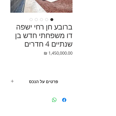
ברובע חן רחי ישפה
דו משפחתי חדש בן
שנתיים 4 חדרים
מחיר
פרטים על הנכס
ברובע ן חן בקצרין שכונת בוטיק חדשה
מול כנרת
שכונה שקטה ומבוקשת
✔ 4 חדרים
✔ בית חדש
דף הבית
|
פרויקטים
|
נכסים למכירה
|
נכסים להשכרה
|
אודות