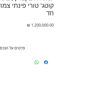
חד
מחיר
פרטים על הנכס
בשכונת גמלא בקצרין רח'צבעונים קו
3 קומות
✔ 6 חדרים
✔ 3 שרותים + 2 מקלחות
✔ גינה יפה
✔ חדרים גדולים מאוד ו
✔חניה בשפע
✔מצויין להשקעה
✔קרוב מאוד לביתי כנסת 