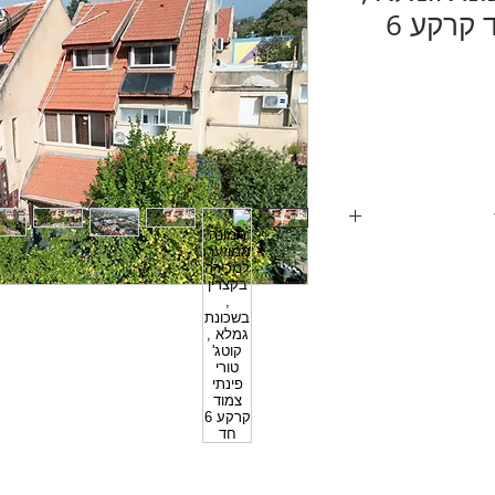
קוטג' טורי פינתי צמוד קרקע 6
טג טורי גדול מאוד ,
מרווחים
/ וגנים