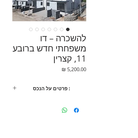
להשכרה – דו
משפחתי חדש ברובע
11, קצרין
מחיר
: פרטים על הנכס
🏡 להשכרה – דו משפחתי חדש ברובע
11, קצרין
🔑 הבית לקראת סיום בנייה / מסירה
📅 מוכן לכניסה החל מ־11/01
🛋️ 5 חדרים מרווחים בתכנון חכם ונוח
דף הבית
|
פרויקטים
|
נכסים למכירה
|
נכסים להשכרה
|
אודות
📐 שטח בנוי: כ־137 מ"ר